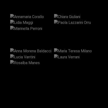
Annamaria
Paola
Corallo
Chiara Giuliani
Marinella
Lidia Maggi
Lazzarini Orru
Perroni
Anna Morena
Maria Teresa
Baldacci
Milano
Rosalba
Lucia Vantini
Laura Verrani
Manes