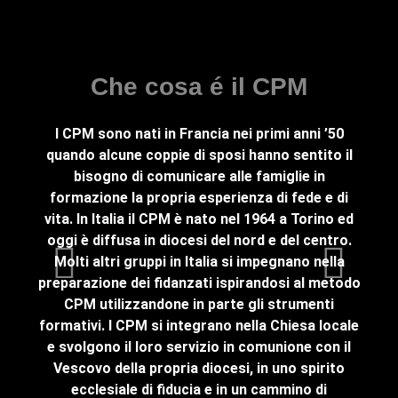
Fa
Che cosa é il CPM
I CPM sono nati in Francia nei primi anni ’50
Fami
quando alcune coppie di sposi hanno sentito il
com
bisogno di comunicare alle famiglie in
pien
formazione la propria esperienza di fede e di
(Cen
vita. In Italia il CPM è nato nel 1964 a Torino ed
son
oggi è diffusa in diocesi del nord e del centro.
tema
Molti altri gruppi in Italia si impegnano nella
Og
preparazione dei fidanzati ispirandosi al metodo
revis
CPM utilizzandone in parte gli strumenti
formativi. I CPM si integrano nella Chiesa locale
au
e svolgono il loro servizio in comunione con il
util
Vescovo della propria diocesi, in uno spirito
famil
ecclesiale di fiducia e in un cammino di
dell