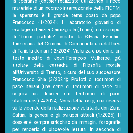
la speranza (dossier realizzato utilizzando il ricco
materiale di un incontro internazionale della FICPM:
la speranza è il grande tema posto da papa
Francesco (1/2024); Il laboratorio giovanile di
ecologia urbana a Carmagnola (Torino): un esempio
di "buone pratiche", curato da Silvana Becchio,
funzionaria del Comune di Carmagnola e redattrice
di Faniglia domani ( 2/2024); Violenza e perdono: un
testo inedito di Jean-Ferançois Malherbe, già
titolare della cattedra di Filosofia morale
all'Università di Trento, a cura del suo successore
Francesco Ghia (3/2024); Profeti e testimoni di
pace italiani (una serie di testimoni di pace cui
seguirà un dossier sui testimoni di pace
statunitensi) 4/2024; Nomadelfia oggi, una ricerca
sulle vicende della realizzazione voluta da don Zeno
Saltini, la genesi e gli sviluppi attuali (1/2025). Il
dossier è sempre arricchito da immagini, fotografie
per renderlo di piacevole lettura. In seconda di