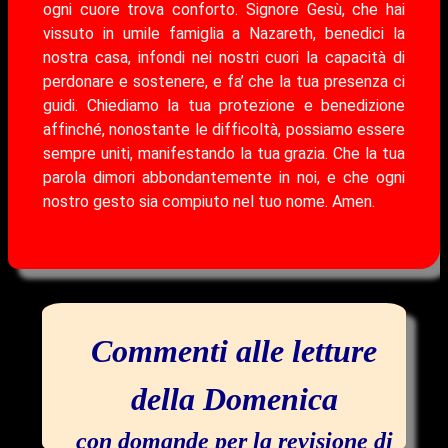
ogni cuore trova conforto. Signore Gesù, che hai
vissuto in umile famiglia a Nazareth, benedici la
nostra casa, infondi nei nostri cuori la capacità di
perdonare e sostenere, e fa’ che la tua presenza ci
guidi. Chiediamo la tua protezione e benedizione
affinché, nonostante le difficoltà, possiamo essere
sempre uniti, manifestando la tua grazia. Che la tua
parola dimori abbondantemente in noi, e che ogni
nostro gesto sia compiuto nel tuo nome. Amen.
Commenti alle letture
della Domenica
con domande per la revisione di