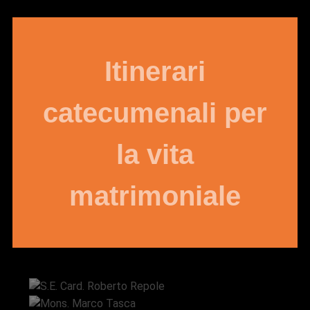
Itinerari
catecumenali per
la vita
matrimoniale
S.E. Card. Roberto Repole
Mons. Marco Tasca
Mons. Saverio Canistrà