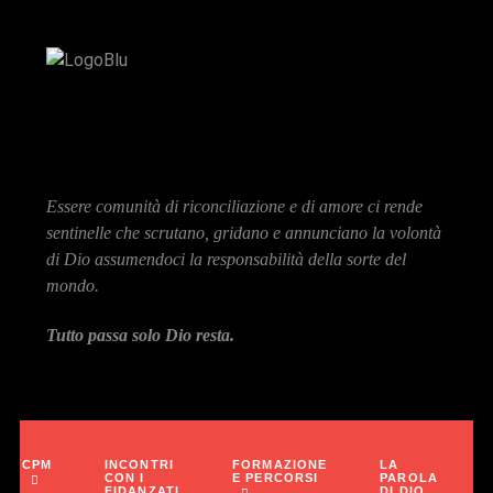
Essere comunità di riconciliazione e di amore ci rende
sentinelle che scrutano, gridano e annunciano la volontà
di Dio assumendoci la responsabilità della sorte del
mondo.
Tutto passa solo Dio resta.
INCONTRI
FORMAZIONE
LA
CPM
CON I
E PERCORSI
PAROLA
FIDANZATI
DI DIO