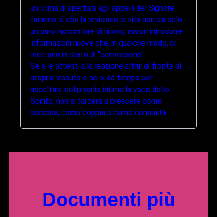
un clima di apertura agli appelli del Signore
faranno sì che la revisione di vita non sia solo
un puro raccontare di nuovo, ma un introdurre
informazioni nuove che, in qualche modo, ci
mettano in stato di "conversione".
Se si è attenti alla reazione altrui di fronte al
proprio vissuto e se si dà tempo per
ascoltare nel proprio intimo la voce dello
Spirito, non si tarderà a crescere come
persona, come coppia e come comunità.
Documenti più