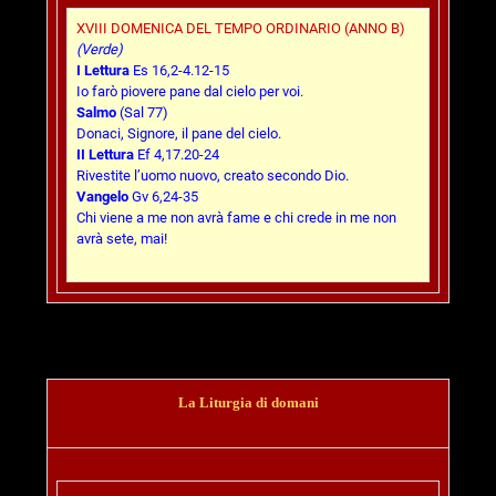
XVIII DOMENICA DEL TEMPO ORDINARIO (ANNO B)
(Verde)
I Lettura
Es 16,2-4.12-15
Io farò piovere pane dal cielo per voi.
Salmo
(Sal 77)
Donaci, Signore, il pane del cielo.
II Lettura
Ef 4,17.20-24
Rivestite l’uomo nuovo, creato secondo Dio.
Vangelo
Gv 6,24-35
Chi viene a me non avrà fame e chi crede in me non
avrà sete, mai!
La Liturgia di domani