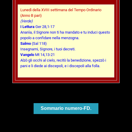
Lunedì della XVIII settimana del Tempo Ordinario
(Anno B pari)
(Verde)
I Lettura
Ger 28,1-17
Ananìa, il Signore non ti ha mandato e tu induci questo
popolo a confidare nella menzogna.
Salmo
(Sal 118)
Insegnami, Signore, i tuoi decreti.
Vangelo
Mt 14,13-21
Alzò gli occhi al cielo, recitò la benedizione, spezzò i
pani e li diede ai discepoli, e i discepoli alla folla.
Sommario numero-FD.