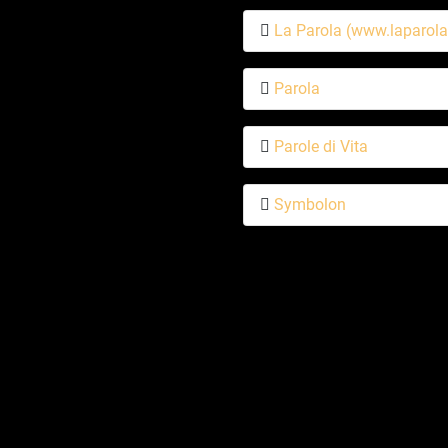
La Parola (www.laparola
Parola
Parole di Vita
Symbolon