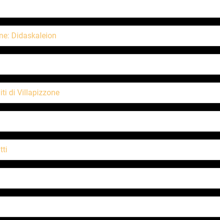
ne: Didaskaleion
ti di Villapizzone
tti