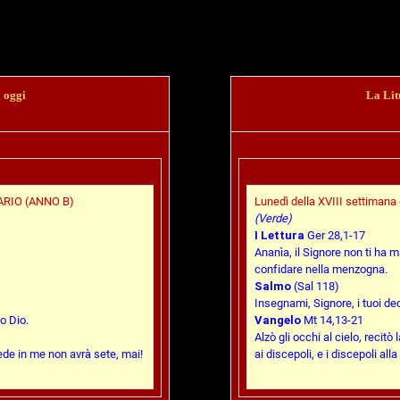
i oggi
La Lit
RIO (ANNO B)
Lunedì della XVIII settimana
(Verde)
I Lettura
Ger 28,1-17
Ananìa, il Signore non ti ha 
confidare nella menzogna.
Salmo
(Sal 118)
Insegnami, Signore, i tuoi dec
o Dio.
Vangelo
Mt 14,13-21
Alzò gli occhi al cielo, recitò
ede in me non avrà sete, mai!
ai discepoli, e i discepoli alla 