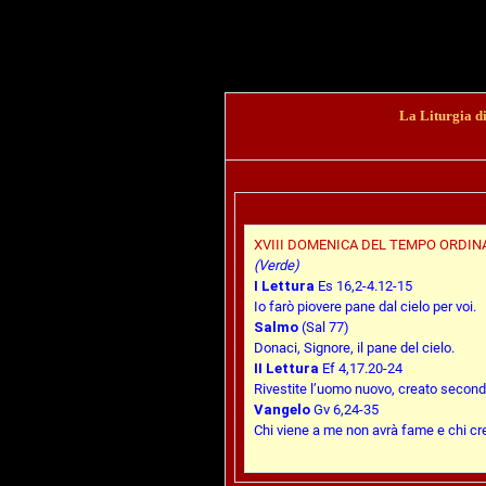
La Liturgia d
XVIII DOMENICA DEL TEMPO ORDINA
(Verde)
I Lettura
Es 16,2-4.12-15
Io farò piovere pane dal cielo per voi.
Salmo
(Sal 77)
Donaci, Signore, il pane del cielo.
II Lettura
Ef 4,17.20-24
Rivestite l’uomo nuovo, creato second
Vangelo
Gv 6,24-35
Chi viene a me non avrà fame e chi cr