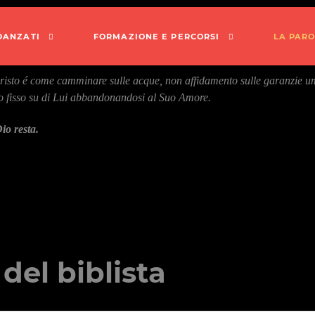
IDANZATI
FORMAZIONE E PERCORSI
LA PARO
Cristo é come camminare sulle acque, non affidamento sulle garanzie um
o fisso su di Lui abbandonandosi al Suo Amore.
io resta.
 del biblista