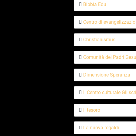
Bibbia Edu
Centro di evangelizzazio
Christianismus
Comunità dei Padri Gesui
Dimensione Speranza
Il Centro culturale Gli scri
Il tesoro
La nuova regaldi