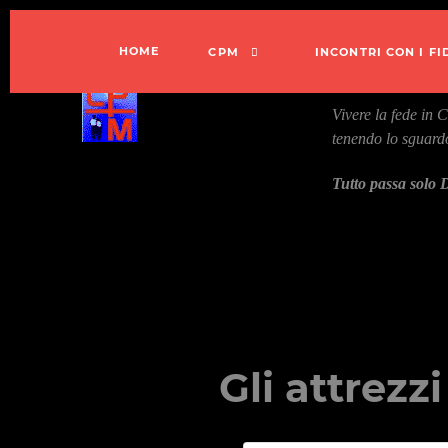
HOME
CPM
INCONTRI CON I F
Vivere la fede in 
tenendo lo sguard
Tutto passa solo D
Gli attrezzi