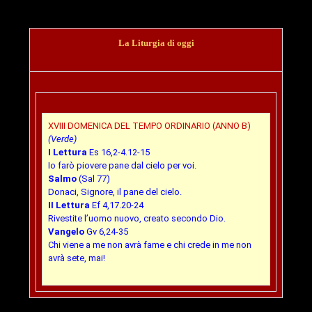
La Liturgia di oggi
XVIII DOMENICA DEL TEMPO ORDINARIO (ANNO B)
(Verde)
I Lettura
Es 16,2-4.12-15
Io farò piovere pane dal cielo per voi.
Salmo
(Sal 77)
Donaci, Signore, il pane del cielo.
II Lettura
Ef 4,17.20-24
Rivestite l’uomo nuovo, creato secondo Dio.
Vangelo
Gv 6,24-35
Chi viene a me non avrà fame e chi crede in me non
avrà sete, mai!