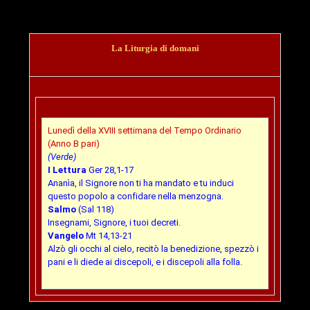
La Liturgia di domani
Lunedì della XVIII settimana del Tempo Ordinario
(Anno B pari)
(Verde)
I Lettura
Ger 28,1-17
Ananìa, il Signore non ti ha mandato e tu induci
questo popolo a confidare nella menzogna.
Salmo
(Sal 118)
Insegnami, Signore, i tuoi decreti.
Vangelo
Mt 14,13-21
Alzò gli occhi al cielo, recitò la benedizione, spezzò i
pani e li diede ai discepoli, e i discepoli alla folla.