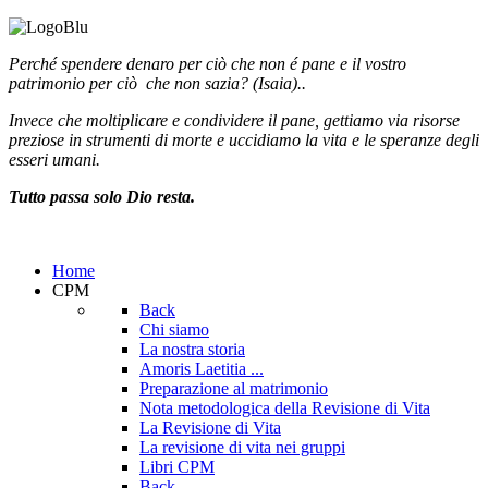
Perché spendere denaro per ciò che non é pane e il vostro
patrimonio per ciò che non sazia? (Isaia)..
Invece che moltiplicare e condividere il pane, gettiamo via risorse
preziose in strumenti di morte e uccidiamo la vita e le speranze degli
esseri umani.
Tutto passa solo Dio resta.
Home
CPM
Back
Chi siamo
La nostra storia
Amoris Laetitia ...
Preparazione al matrimonio
Nota metodologica della Revisione di Vita
La Revisione di Vita
La revisione di vita nei gruppi
Libri CPM
Back