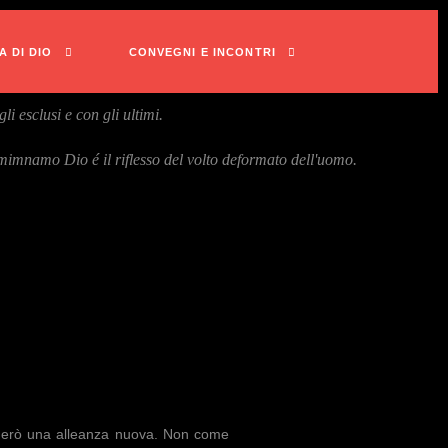
A DI DIO
CONVEGNI E INCONTRI
i esclusi e con gli ultimi.
iamimnamo Dio é il riflesso del volto deformato dell'uomo.
cluderò una alleanza nuova. Non come