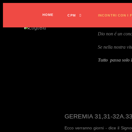
HOME
CPM
INCONTRI CON I 
Dio non é un concet
Se nella nostra vi
Tutto passa solo 
GEREMIA 31,31-32A.33
Ecco verranno giorni - dice il Sign