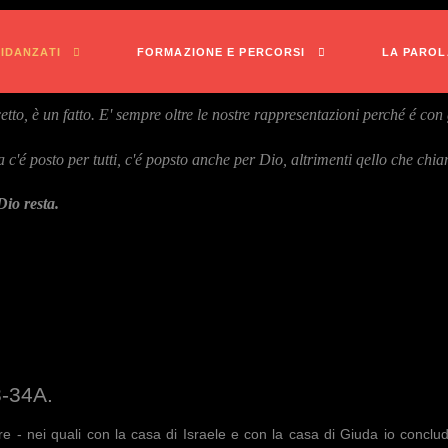
FIDANZATI
FORMAZIONE E PERCORSI
LA PAROL
to, è un fatto. E' sempre oltre le nostre rappresentazioni perché é con gl
ta c'é posto per tutti, c'é popsto anche per Dio, altrimenti qello che ch
Dio resta.
-34A.
ore - nei quali con la casa di Israele e con la casa di Giuda io con