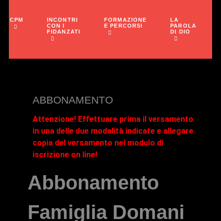
INCONTRI
FORMAZIONE
LA
CPM
CON I
E PERCORSI
PAROLA
FIDANZATI
DI DIO
ABBONAMENTO
Attenzione! Effettuare prima il versamento
in una delle due modalità indicate e allegare
copia del versamento nel modulo di
iscrizione on line!
Abbonamento
Famiglia Domani