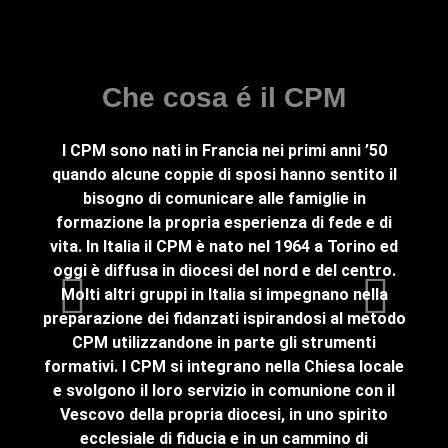
Fa
Che cosa é il CPM
I CPM sono nati in Francia nei primi anni ’50
Fami
quando alcune coppie di sposi hanno sentito il
com
bisogno di comunicare alle famiglie in
pien
formazione la propria esperienza di fede e di
(Cen
vita. In Italia il CPM è nato nel 1964 a Torino ed
son
oggi è diffusa in diocesi del nord e del centro.
tema
Molti altri gruppi in Italia si impegnano nella
Og
preparazione dei fidanzati ispirandosi al metodo
revis
CPM utilizzandone in parte gli strumenti
formativi. I CPM si integrano nella Chiesa locale
au
e svolgono il loro servizio in comunione con il
util
Vescovo della propria diocesi, in uno spirito
famil
ecclesiale di fiducia e in un cammino di
dell