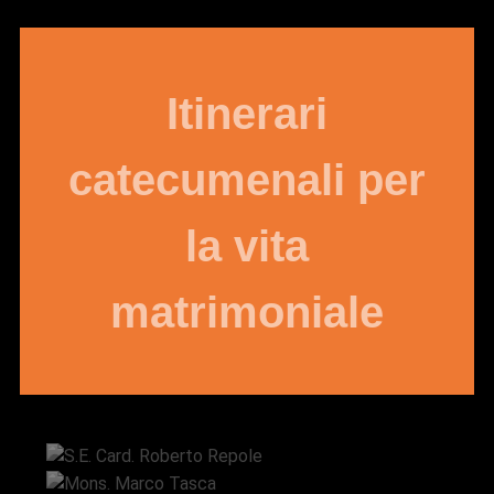
Itinerari
catecumenali per
la vita
matrimoniale
S.E. Card. Roberto Repole
Mons. Marco Tasca
Mons. Saverio Canistrà