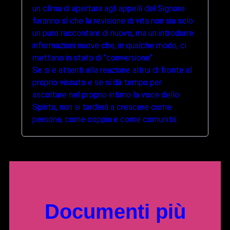
un clima di apertura agli appelli del Signore
faranno sì che la revisione di vita non sia solo
un puro raccontare di nuovo, ma un introdurre
informazioni nuove che, in qualche modo, ci
mettano in stato di "conversione".
Se si è attenti alla reazione altrui di fronte al
proprio vissuto e se si dà tempo per
ascoltare nel proprio intimo la voce dello
Spirito, non si tarderà a crescere come
persona, come coppia e come comunità.
Documenti più