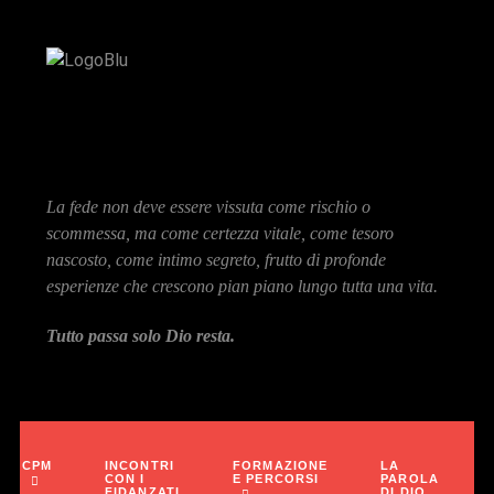
La fede non deve essere vissuta come rischio o
scommessa, ma come certezza vitale, come tesoro
nascosto, come intimo segreto, frutto di profonde
esperienze che crescono pian piano lungo tutta una vita.
Tutto passa solo Dio resta.
INCONTRI
FORMAZIONE
LA
CPM
CON I
E PERCORSI
PAROLA
FIDANZATI
DI DIO