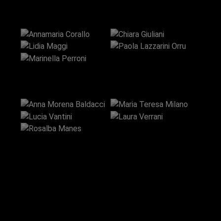
Annamaria
Paola
Corallo
Chiara Giuliani
Marinella
Lidia Maggi
Lazzarini Orru
Perroni
Anna Morena
Maria Teresa
Baldacci
Milano
Rosalba
Lucia Vantini
Laura Verrani
Manes