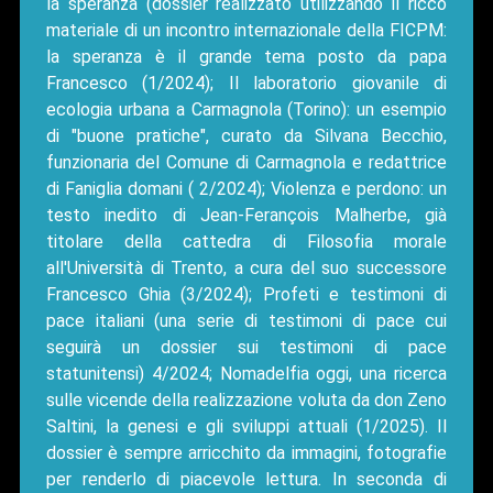
la speranza (dossier realizzato utilizzando il ricco
materiale di un incontro internazionale della FICPM:
la speranza è il grande tema posto da papa
Francesco (1/2024); Il laboratorio giovanile di
ecologia urbana a Carmagnola (Torino): un esempio
di "buone pratiche", curato da Silvana Becchio,
funzionaria del Comune di Carmagnola e redattrice
di Faniglia domani ( 2/2024); Violenza e perdono: un
testo inedito di Jean-Ferançois Malherbe, già
titolare della cattedra di Filosofia morale
all'Università di Trento, a cura del suo successore
Francesco Ghia (3/2024); Profeti e testimoni di
pace italiani (una serie di testimoni di pace cui
seguirà un dossier sui testimoni di pace
statunitensi) 4/2024; Nomadelfia oggi, una ricerca
sulle vicende della realizzazione voluta da don Zeno
Saltini, la genesi e gli sviluppi attuali (1/2025). Il
dossier è sempre arricchito da immagini, fotografie
per renderlo di piacevole lettura. In seconda di