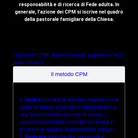
responsabilità e di ricerca di Fede adulta. In
C
generale, l’azione dei CPM si iscrive nel quadro
app
della pastorale famigliare della Chiesa.
indi
{Tab title="CPM" theme="neutral" alignment="left"
open="false" }
Il metodo CPM
1.
Vedere
sforzarsi di prendere coscienza e di
capire le proprie situazioni e atteggiamenti di
vita, la qualità della relazione di coppia, i
comportamenti della comunità ecclesiale e
sociale e le maggiori problematiche odierne.
2.
Giudicare
approfondire, conoscere e