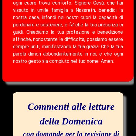
ogni cuore trova conforto. Signore Gesù, che hai
vissuto in umile famiglia a Nazareth, benedici la
nostra casa, infondi nei nostri cuori la capacità di
perdonare e sostenere, e fa’ che la tua presenza ci
guidi. Chiediamo la tua protezione e benedizione
affinché, nonostante le difficoltà, possiamo essere
sempre uniti, manifestando la tua grazia. Che la tua
parola dimori abbondantemente in noi, e che ogni
nostro gesto sia compiuto nel tuo nome. Amen.
Commenti alle letture
della Domenica
con domande per la revisione di